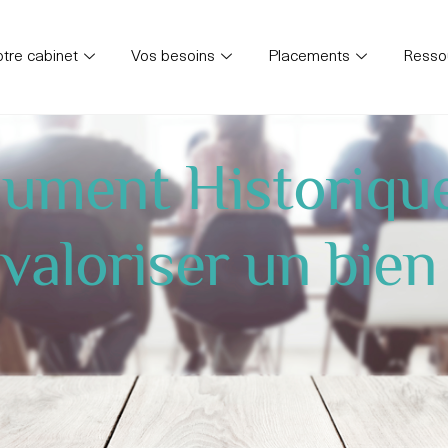
tre cabinet
Vos besoins
Placements
Resso
nument Historiqu
t valoriser un bien