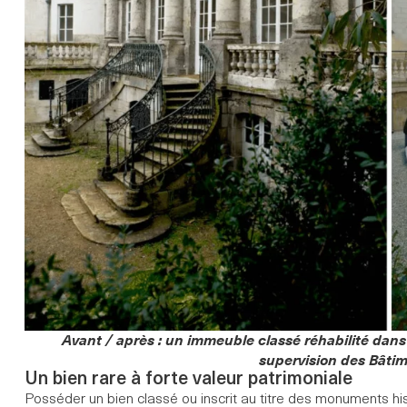
Avant / après : un immeuble classé réhabilité dans
supervision des Bâti
Un bien rare à forte valeur patrimoniale
Posséder un bien classé ou inscrit au titre des monuments his