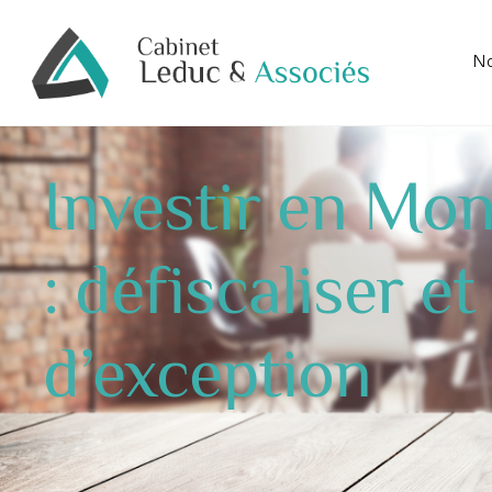
No
Investir en Mo
: défiscaliser e
d’exception