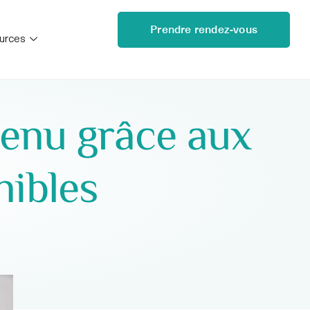
Prendre rendez-vous
urces
venu grâce aux
nibles