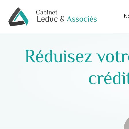
No
Réduisez votr
crédi