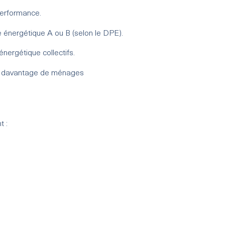
performance.
e énergétique A ou B (selon le DPE).
énergétique collectifs.
ure davantage de ménages
t :