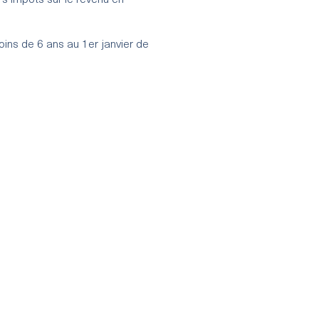
rs impôts sur le revenu en
oins de 6 ans au 1er janvier de