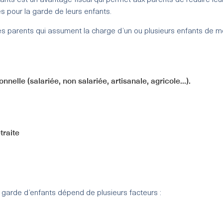
fants est un avantage fiscal qui permet aux parents de réduire leu
 pour la garde de leurs enfants.
es parents qui assument la charge d’un ou plusieurs enfants de m
nnelle (salariée, non salariée, artisanale, agricole...).
traite
 garde d’enfants dépend de plusieurs facteurs :