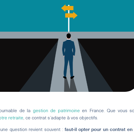
ntournable de la
gestion de patrimoine
en France. Que vous sou
tre retraite
, ce contrat s’adapte à vos objectifs.
faut-il opter pour un contrat e
 une question revient souvent :