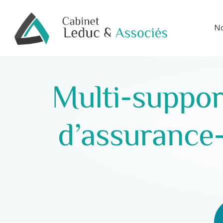
No
Multi-support
d’assurance-v