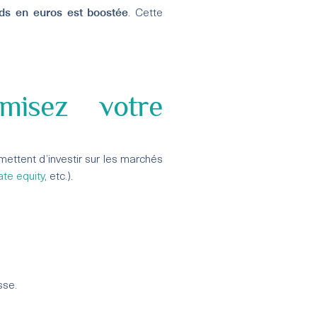
ds en euros est boostée
. Cette
amisez votre
rmettent d’investir sur les marchés
ate equity
, etc.).
sse.