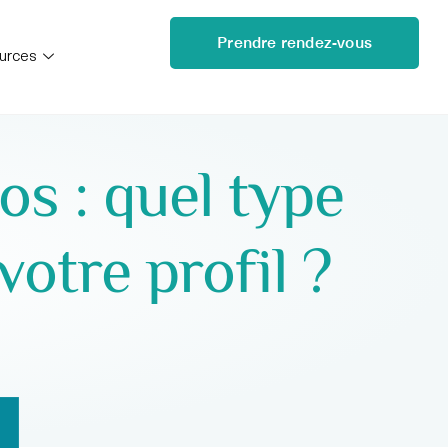
Prendre rendez-vous
urces
os : quel type
votre profil ?