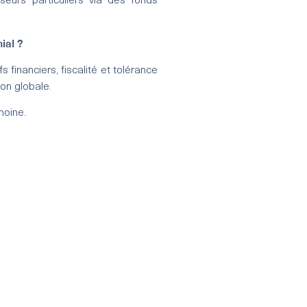
sseurs particuliers via des fonds
ial ?
financiers, fiscalité et tolérance
ion globale.
moine.