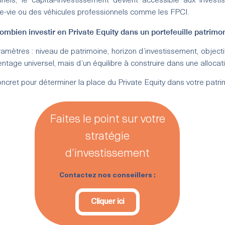
onnels, le capital-investissement devient accessible aux investi
ce-vie ou des véhicules professionnels comme les FPCI.
ombien investir en Private Equity dans un portefeuille patrimon
ètres : niveau de patrimoine, horizon d’investissement, objectifs 
centage universel, mais d’un équilibre à construire dans une allocat
ncret pour déterminer la place du Private Equity dans votre patri
Faites le point sur votre
stratégie
d’investissement
Contactez nos conseillers :
Cliquer ici