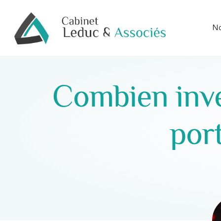
No
Combien inve
port