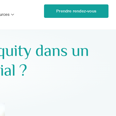
Prendre rendez-vous
urces
quity dans un
ial ?